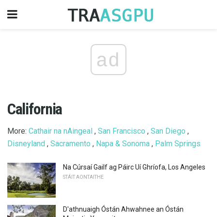
ad
California
More:
Cathair na nAingeal
,
San Francisco
,
San Diego
,
Disneyland
,
Sacramento
,
Napa & Sonoma
,
Palm Springs
Na Cúrsaí Gailf ag Páirc Uí Ghríofa, Los Angeles
STÁIT AONTAITHE
D'athnuaigh Óstán Ahwahnee an Óstán