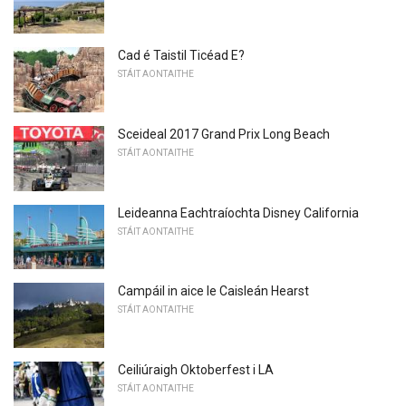
Cad é Taistil Ticéad E?
STÁIT AONTAITHE
Sceideal 2017 Grand Prix Long Beach
STÁIT AONTAITHE
Leideanna Eachtraíochta Disney California
STÁIT AONTAITHE
Campáil in aice le Caisleán Hearst
STÁIT AONTAITHE
Ceiliúraigh Oktoberfest i LA
STÁIT AONTAITHE