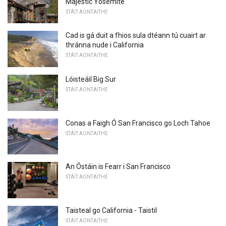
Majestic Yosemite
STÁIT AONTAITHE
Cad is gá duit a fhios sula dtéann tú cuairt ar
thránna nude i California
STÁIT AONTAITHE
Lóisteáil Big Sur
STÁIT AONTAITHE
Conas a Faigh Ó San Francisco go Loch Tahoe
STÁIT AONTAITHE
An Óstáin is Fearr i San Francisco
STÁIT AONTAITHE
Taisteal go California - Taistil
STÁIT AONTAITHE