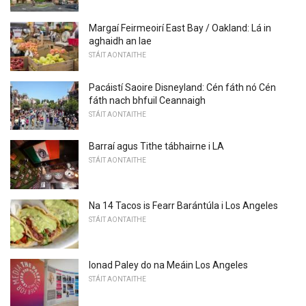
Margaí Feirmeoirí East Bay / Oakland: Lá in
aghaidh an lae
STÁIT AONTAITHE
Pacáistí Saoire Disneyland: Cén fáth nó Cén
fáth nach bhfuil Ceannaigh
STÁIT AONTAITHE
Barraí agus Tithe tábhairne i LA
STÁIT AONTAITHE
Na 14 Tacos is Fearr Barántúla i Los Angeles
STÁIT AONTAITHE
Ionad Paley do na Meáin Los Angeles
STÁIT AONTAITHE