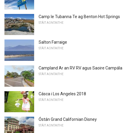
Camp le Tubanna Te ag Benton Hot Springs
STÁIT AONTAITHE
Salton Farraige
STÁIT AONTAITHE
Campland Ar an RV RV agus Saoire Campála
STÁIT AONTAITHE
Cásca i Los Angeles 2018
STÁIT AONTAITHE
Óstán Grand Californian Disney
STÁIT AONTAITHE