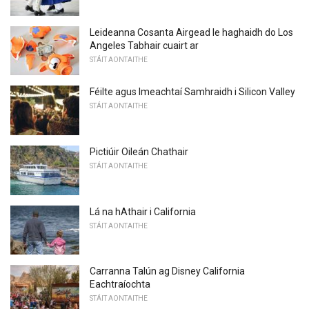
Leideanna Cosanta Airgead le haghaidh do Los
Angeles Tabhair cuairt ar
STÁIT AONTAITHE
Féilte agus Imeachtaí Samhraidh i Silicon Valley
STÁIT AONTAITHE
Pictiúir Oileán Chathair
STÁIT AONTAITHE
Lá na hAthair i California
STÁIT AONTAITHE
Carranna Talún ag Disney California
Eachtraíochta
STÁIT AONTAITHE