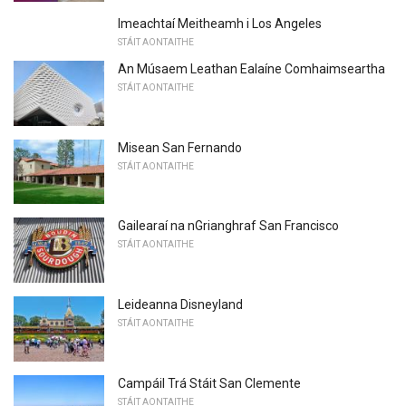
Imeachtaí Meitheamh i Los Angeles
STÁIT AONTAITHE
An Músaem Leathan Ealaíne Comhaimseartha
STÁIT AONTAITHE
Misean San Fernando
STÁIT AONTAITHE
Gailearaí na nGrianghraf San Francisco
STÁIT AONTAITHE
Leideanna Disneyland
STÁIT AONTAITHE
Campáil Trá Stáit San Clemente
STÁIT AONTAITHE