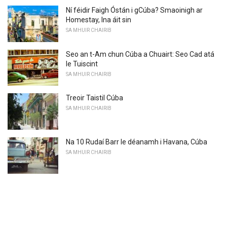
Ní féidir Faigh Óstán i gCúba? Smaoinigh ar
Homestay, Ina áit sin
SA MHUIR CHAIRIB
Seo an t-Am chun Cúba a Chuairt: Seo Cad atá
le Tuiscint
SA MHUIR CHAIRIB
Treoir Taistil Cúba
SA MHUIR CHAIRIB
Na 10 Rudaí Barr le déanamh i Havana, Cúba
SA MHUIR CHAIRIB