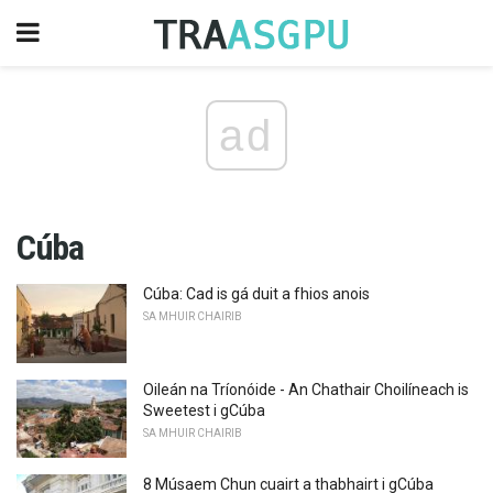
ad
Cúba
Cúba: Cad is gá duit a fhios anois
SA MHUIR CHAIRIB
Oileán na Tríonóide - An Chathair Choilíneach is
Sweetest i gCúba
SA MHUIR CHAIRIB
8 Músaem Chun cuairt a thabhairt i gCúba