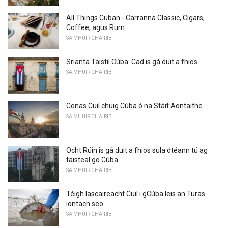
All Things Cuban - Carranna Classic, Cigars,
Coffee, agus Rum
SA MHUIR CHAIRIB
Srianta Taistil Cúba: Cad is gá duit a fhios
SA MHUIR CHAIRIB
Conas Cuil chuig Cúba ó na Stáit Aontaithe
SA MHUIR CHAIRIB
Ocht Rúin is gá duit a fhios sula dtéann tú ag
taisteal go Cúba
SA MHUIR CHAIRIB
Téigh Iascaireacht Cuil i gCúba leis an Turas
iontach seo
SA MHUIR CHAIRIB