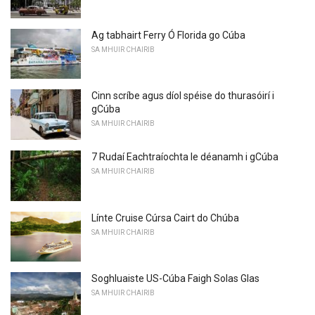
Ag tabhairt Ferry Ó Florida go Cúba
SA MHUIR CHAIRIB
Cinn scríbe agus díol spéise do thurasóirí i
gCúba
SA MHUIR CHAIRIB
7 Rudaí Eachtraíochta le déanamh i gCúba
SA MHUIR CHAIRIB
Línte Cruise Cúrsa Cairt do Chúba
SA MHUIR CHAIRIB
Soghluaiste US-Cúba Faigh Solas Glas
SA MHUIR CHAIRIB