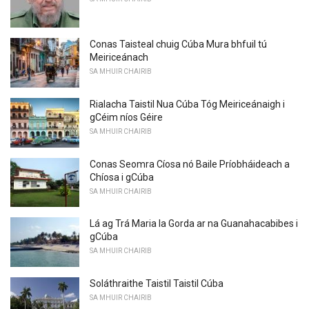
Conas Taisteal chuig Cúba Mura bhfuil tú
Meiriceánach
SA MHUIR CHAIRIB
Rialacha Taistil Nua Cúba Tóg Meiriceánaigh i
gCéim níos Géire
SA MHUIR CHAIRIB
Conas Seomra Cíosa nó Baile Príobháideach a
Chíosa i gCúba
SA MHUIR CHAIRIB
Lá ag Trá Maria la Gorda ar na Guanahacabibes i
gCúba
SA MHUIR CHAIRIB
Soláthraithe Taistil Taistil Cúba
SA MHUIR CHAIRIB