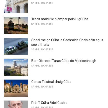
SA MHUIR CHAIRIB
Treoir maidir le hiompar poiblí i gCúba
SA MHUIR CHAIRIB
Sheol mé go Cúba le Sochraide Chaisleáin agus
seo a tharla
SA MHUIR CHAIRIB
Barr Oibreoirí Turas Cúba do Meiriceánaigh
SA MHUIR CHAIRIB
Conas Taisteal chuig Cúba
SA MHUIR CHAIRIB
Próifíl Cúlra Fidel Castro
SA MHUIR CHAIRIB