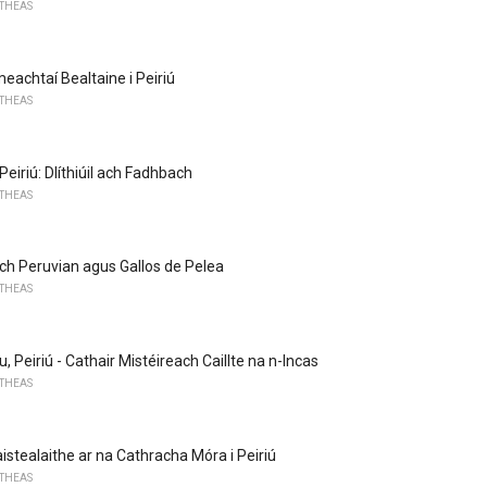
 THEAS
meachtaí Bealtaine i Peiriú
 THEAS
 Peiriú: Dlíthiúil ach Fadhbach
 THEAS
ach Peruvian agus Gallos de Pelea
 THEAS
 Peiriú - Cathair Mistéireach Caillte na n-Incas
 THEAS
istealaithe ar na Cathracha Móra i Peiriú
 THEAS