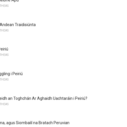
léibhe Apu
 THEAS
 Andean Traidisiúnta
 THEAS
Peiriú
 THEAS
gling i Peiriú
 THEAS
eidh an Toghchán Ar Aghaidh Uachtaráin i Peiriú?
 THEAS
nna, agus Siombailí na Bratach Peruvian