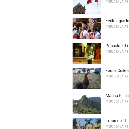
MEIRICEÁ LÁIR &
Féilte agus I
MEIRICEÁ LÁIR &
Príosúlacht i
MEIRICEÁ LÁIR &
Fórsaí Coile
MEIRICEÁ LÁIR &
Machu Picchu,
MEIRICEÁ LÁIR &
Treoir do Tha
MEIRICEÁ LÁIR &