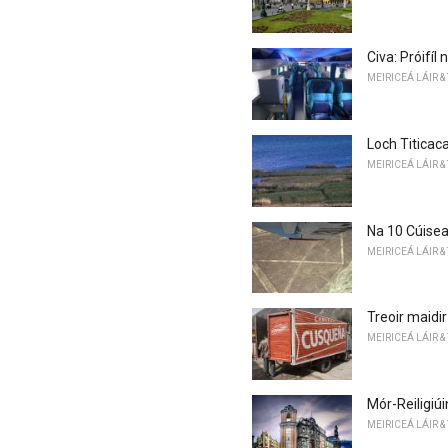
Civa: Próifíl
MEIRICEÁ LÁIR &
Loch Titicac
MEIRICEÁ LÁIR &
Na 10 Cúisean
MEIRICEÁ LÁIR &
Treoir maidir
MEIRICEÁ LÁIR &
Mór-Reiligiúi
MEIRICEÁ LÁIR &