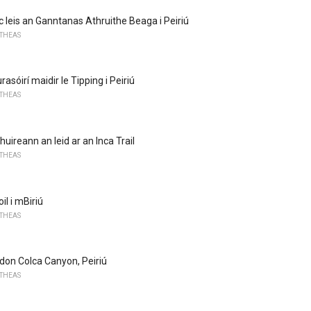
ic leis an Ganntanas Athruithe Beaga i Peiriú
 THEAS
rasóirí maidir le Tipping i Peiriú
 THEAS
uireann an leid ar an Inca Trail
 THEAS
il i mBiriú
 THEAS
l don Colca Canyon, Peiriú
 THEAS