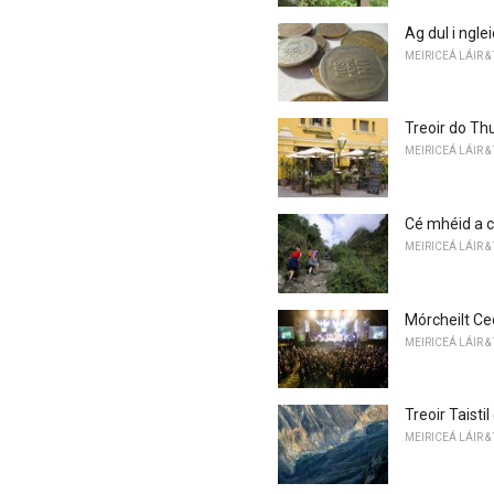
Ag dul i ngle
MEIRICEÁ LÁIR &
Treoir do Thu
MEIRICEÁ LÁIR &
Cé mhéid a ch
MEIRICEÁ LÁIR &
Mórcheilt Ceo
MEIRICEÁ LÁIR &
Treoir Taisti
MEIRICEÁ LÁIR &