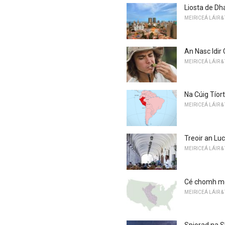
Liosta de Dh
MEIRICEÁ LÁIR &
An Nasc Idir
MEIRICEÁ LÁIR &
Na Cúig Tíor
MEIRICEÁ LÁIR &
Treoir an Luch
MEIRICEÁ LÁIR &
Cé chomh mór
MEIRICEÁ LÁIR &