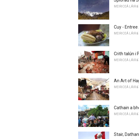
Spiorad na S
MEIRICEÁ LÁIR &
Cuy - Entree
MEIRICEÁ LÁIR &
Crith talún i 
MEIRICEÁ LÁIR &
An Art of Hag
MEIRICEÁ LÁIR &
Cathain a bh
MEIRICEÁ LÁIR &
Stair, Datha