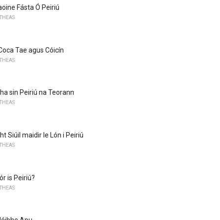
aoine Fásta Ó Peiriú
 THEAS
 Coca Tae agus Cóicín
 THEAS
tha sin Peiriú na Teorann
 THEAS
t Siúil maidir le Lón i Peiriú
 THEAS
 is Peiriú?
 THEAS