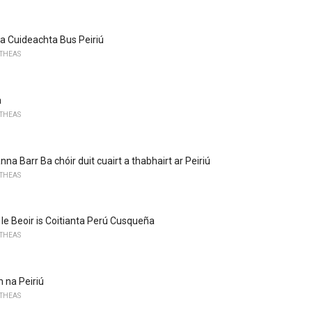
 na Cuideachta Bus Peiriú
 THEAS
a
 THEAS
na Barr Ba chóir duit cuairt a thabhairt ar Peiriú
 THEAS
 le Beoir is Coitianta Perú Cusqueña
 THEAS
n na Peiriú
 THEAS