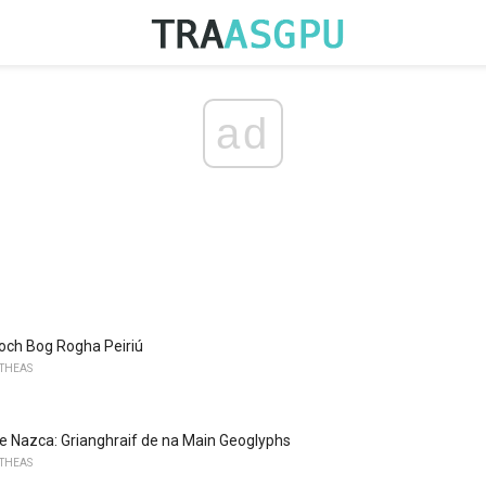
ad
eoch Bog Rogha Peiriú
 THEAS
ínte Nazca: Grianghraif de na Main Geoglyphs
 THEAS