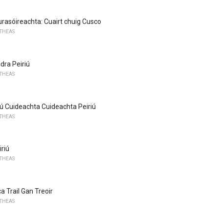
Turasóireachta: Cuairt chuig Cusco
 THEAS
dra Peiriú
 THEAS
ú Cuideachta Cuideachta Peiriú
 THEAS
iriú
 THEAS
ca Trail Gan Treoir
 THEAS