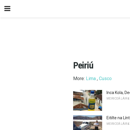
Peiriú
More:
Lima
,
Cusco
Inca Kola, D
MEIRICEÁ LÁIR &
Eitilte na L
MEIRICEÁ LÁIR &