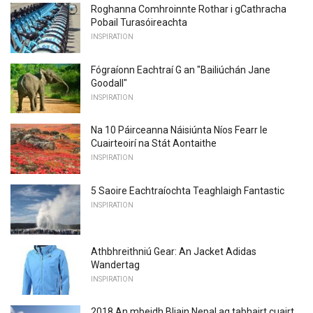
Roghanna Comhroinnte Rothar i gCathracha
Pobail Turasóireachta
INSPIRATION
Fógraíonn Eachtraí G an "Bailiúchán Jane
Goodall"
INSPIRATION
Na 10 Páirceanna Náisiúnta Níos Fearr le
Cuairteoirí na Stát Aontaithe
INSPIRATION
5 Saoire Eachtraíochta Teaghlaigh Fantastic
INSPIRATION
Athbhreithniú Gear: An Jacket Adidas
Wandertag
INSPIRATION
2018 An mbeidh Bliain Nepal ag tabhairt cuairt