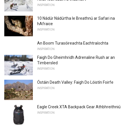
INSPIRATION
10 Nádúr Nádúrtha le Breathnú ar Safari na
hAfraice
INSPIRATION
An Boom Turasóireachta Eachtraíochta
INSPIRATION
Faigh Do Gheimhridh Adrenaline Rush ar an
Timbersled
INSPIRATION
Óstáin Death Valley: Faigh Do Lóistín Foirfe
INSPIRATION
Eagle Creek XTA Backpack Gear Athbhreithniú
INSPIRATION