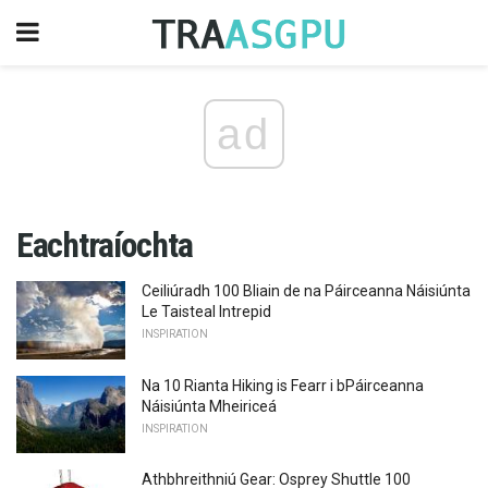
ad
Eachtraíochta
Ceiliúradh 100 Bliain de na Páirceanna Náisiúnta
Le Taisteal Intrepid
INSPIRATION
Na 10 Rianta Hiking is Fearr i bPáirceanna
Náisiúnta Mheiriceá
INSPIRATION
Athbhreithniú Gear: Osprey Shuttle 100