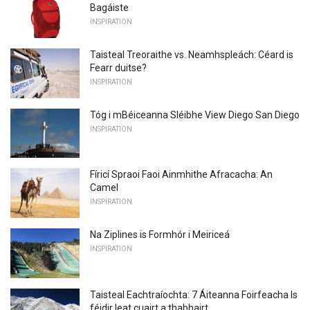
Bagáiste
INSPIRATION
Taisteal Treoraithe vs. Neamhspleách: Céard is
Fearr duitse?
INSPIRATION
Tóg i mBéiceanna Sléibhe View Diego San Diego
INSPIRATION
Fíricí Spraoi Faoi Ainmhithe Afracacha: An
Camel
INSPIRATION
Na Ziplines is Formhór i Meiriceá
INSPIRATION
Taisteal Eachtraíochta: 7 Áiteanna Foirfeacha Is
féidir leat cuairt a thabhairt