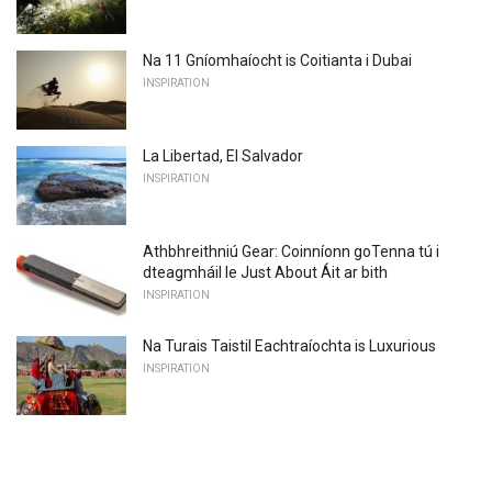
Na 11 Gníomhaíocht is Coitianta i Dubai
INSPIRATION
La Libertad, El Salvador
INSPIRATION
Athbhreithniú Gear: Coinníonn goTenna tú i
dteagmháil le Just About Áit ar bith
INSPIRATION
Na Turais Taistil Eachtraíochta is Luxurious
INSPIRATION