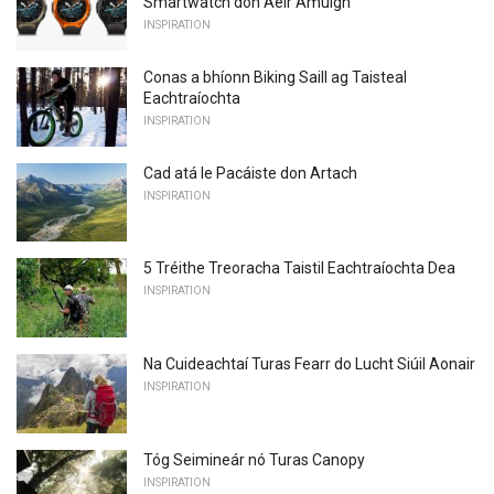
Smartwatch don Aeir Amuigh
INSPIRATION
Conas a bhíonn Biking Saill ag Taisteal
Eachtraíochta
INSPIRATION
Cad atá le Pacáiste don Artach
INSPIRATION
5 Tréithe Treoracha Taistil Eachtraíochta Dea
INSPIRATION
Na Cuideachtaí Turas Fearr do Lucht Siúil Aonair
INSPIRATION
Tóg Seimineár nó Turas Canopy
INSPIRATION