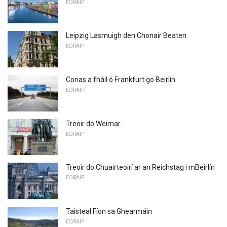
EORAIP
Leipzig Lasmuigh den Chonair Beaten
EORAIP
Conas a fháil ó Frankfurt go Beirlín
EORAIP
Treoir do Weimar
EORAIP
Treoir do Chuairteoirí ar an Reichstag i mBeirlín
EORAIP
Taisteal Fíon sa Ghearmáin
EORAIP