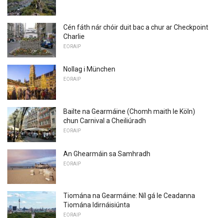
Cén fáth nár chóir duit bac a chur ar Checkpoint
Charlie
EORAIP
Nollag i München
EORAIP
Bailte na Gearmáine (Chomh maith le Köln)
chun Carnival a Cheiliúradh
EORAIP
An Ghearmáin sa Samhradh
EORAIP
Tiomána na Gearmáine: Níl gá le Ceadanna
Tiomána Idirnáisiúnta
EORAIP