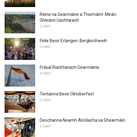
Réine na Gearmáine a Thiomáint: Meán-
Ghleann Uachtarach
EORAIP
Féile Beoir Erlangen: Bergkirchweih
EORAIP
Frásaí Riachtanach Gearmáinis
EORAIP
Tentanna Beoir Oktoberfest
EORAIP
Deochanna Neamh-Alcólacha sa Ghearmáin
EORAIP