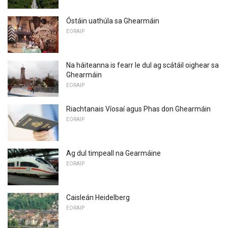
Óstáin uathúla sa Ghearmáin
EORAIP
Na háiteanna is fearr le dul ag scátáil oighear sa
Ghearmáin
EORAIP
Riachtanais Víosaí agus Phas don Ghearmáin
EORAIP
Ag dul timpeall na Gearmáine
EORAIP
Caisleán Heidelberg
EORAIP