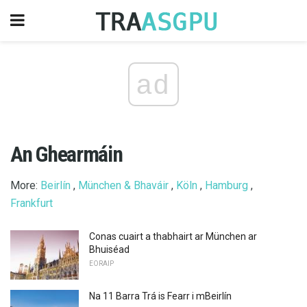
ad
An Ghearmáin
More:
Beirlín
,
München & Bhaváir
,
Köln
,
Hamburg
,
Frankfurt
Conas cuairt a thabhairt ar München ar
Bhuiséad
EORAIP
Na 11 Barra Trá is Fearr i mBeirlín