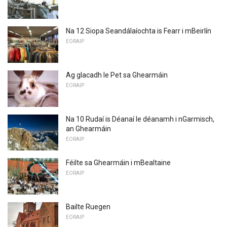
Na 12 Siopa Seandálaíochta is Fearr i mBeirlín
EORAIP
Ag glacadh le Pet sa Ghearmáin
EORAIP
Na 10 Rudaí is Déanaí le déanamh i nGarmisch,
an Ghearmáin
EORAIP
Féilte sa Ghearmáin i mBealtaine
EORAIP
Bailte Ruegen
EORAIP