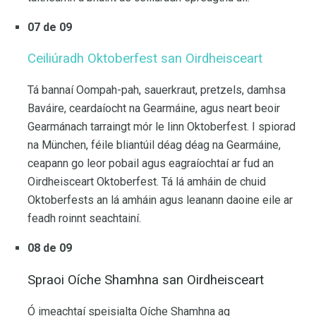
07 de 09
Ceiliúradh Oktoberfest san Oirdheisceart
Tá bannaí Oompah-pah, sauerkraut, pretzels, damhsa
Baváire, ceardaíocht na Gearmáine, agus neart beoir
Gearmánach tarraingt mór le linn Oktoberfest. I spiorad
na München, féile bliantúil déag déag na Gearmáine,
ceapann go leor pobail agus eagraíochtaí ar fud an
Oirdheisceart Oktoberfest. Tá lá amháin de chuid
Oktoberfests an lá amháin agus leanann daoine eile ar
feadh roinnt seachtainí.
08 de 09
Spraoi Oíche Shamhna san Oirdheisceart
Ó imeachtaí speisialta Oíche Shamhna ag