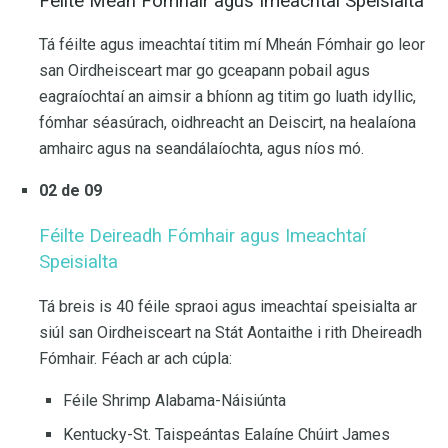
Féilte Meán Fómhair agus Imeachtaí Speisialta
Tá féilte agus imeachtaí titim mí Mheán Fómhair go leor
san Oirdheisceart mar go gceapann pobail agus
eagraíochtaí an aimsir a bhíonn ag titim go luath idyllic,
fómhar séasúrach, oidhreacht an Deiscirt, na healaíona
amhairc agus na seandálaíochta, agus níos mó.
02 de 09
Féilte Deireadh Fómhair agus Imeachtaí
Speisialta
Tá breis is 40 féile spraoi agus imeachtaí speisialta ar
siúl san Oirdheisceart na Stát Aontaithe i rith Dheireadh
Fómhair. Féach ar ach cúpla:
Féile Shrimp Alabama-Náisiúnta
Kentucky-St. Taispeántas Ealaíne Chúirt James