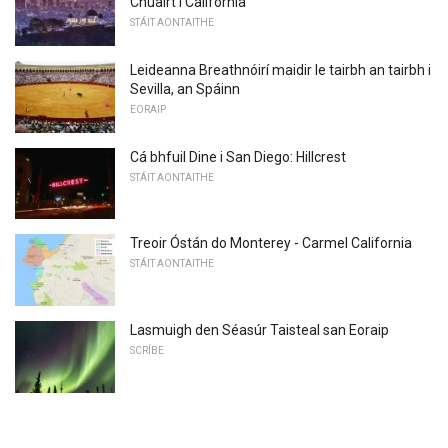
Chuairt i California
STÁIT AONTAITHE
Leideanna Breathnóirí maidir le tairbh an tairbh i
Sevilla, an Spáinn
EORAIP
Cá bhfuil Dine i San Diego: Hillcrest
STÁIT AONTAITHE
Treoir Óstán do Monterey - Carmel California
STÁIT AONTAITHE
Lasmuigh den Séasúr Taisteal san Eoraip
SCRÍBE