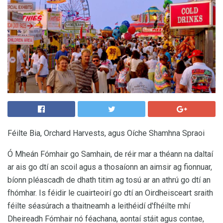
Féilte Bia, Orchard Harvests, agus Oíche Shamhna Spraoi
Ó Mheán Fómhair go Samhain, de réir mar a théann na daltaí
ar ais go dtí an scoil agus a thosaíonn an aimsir ag fionnuar,
bíonn pléascadh de dhath titim ag tosú ar an athrú go dtí an
fhómhar. Is féidir le cuairteoirí go dtí an Oirdheisceart sraith
féilte séasúrach a thaitneamh a leithéidí d'fhéilte mhí
Dheireadh Fómhair nó féachana, aontaí stáit agus contae,