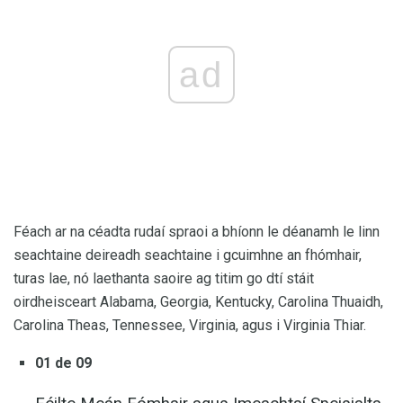
ad
Féach ar na céadta rudaí spraoi a bhíonn le déanamh le linn
seachtaine deireadh seachtaine i gcuimhne an fhómhair,
turas lae, nó laethanta saoire ag titim go dtí stáit
oirdheisceart Alabama, Georgia, Kentucky, Carolina Thuaidh,
Carolina Theas, Tennessee, Virginia, agus i Virginia Thiar.
01 de 09