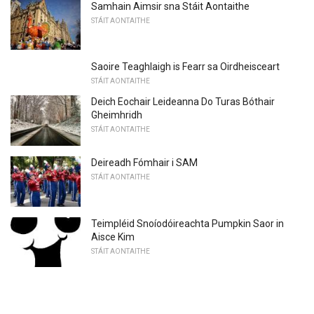
Samhain Aimsir sna Stáit Aontaithe
STÁIT AONTAITHE
Saoire Teaghlaigh is Fearr sa Oirdheisceart
STÁIT AONTAITHE
Deich Eochair Leideanna Do Turas Bóthair
Gheimhridh
STÁIT AONTAITHE
Deireadh Fómhair i SAM
STÁIT AONTAITHE
Teimpléid Snoíodóireachta Pumpkin Saor in
Aisce Kim
STÁIT AONTAITHE