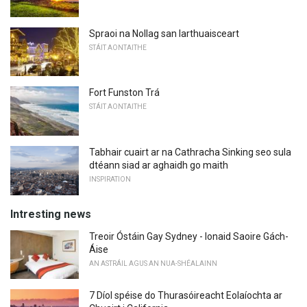
Spraoi na Nollag san Iarthuaisceart
STÁIT AONTAITHE
Fort Funston Trá
STÁIT AONTAITHE
Tabhair cuairt ar na Cathracha Sinking seo sula
dtéann siad ar aghaidh go maith
INSPIRATION
Intresting news
Treoir Óstáin Gay Sydney - Ionaid Saoire Gách-
Áise
AN ASTRÁIL AGUS AN NUA-SHÉALAINN
7 Díol spéise do Thurasóireacht Eolaíochta ar