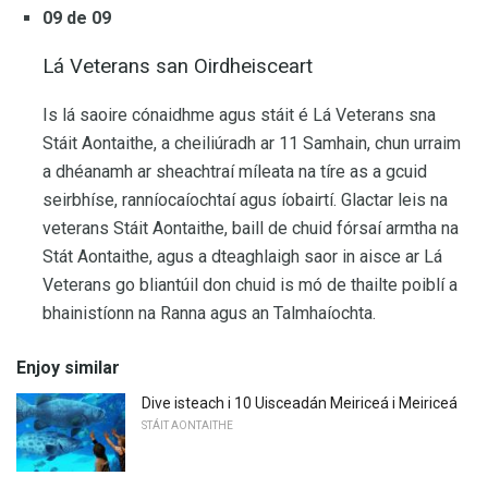
09 de 09
Lá Veterans san Oirdheisceart
Is lá saoire cónaidhme agus stáit é Lá Veterans sna
Stáit Aontaithe, a cheiliúradh ar 11 Samhain, chun urraim
a dhéanamh ar sheachtraí míleata na tíre as a gcuid
seirbhíse, ranníocaíochtaí agus íobairtí. Glactar leis na
veterans Stáit Aontaithe, baill de chuid fórsaí armtha na
Stát Aontaithe, agus a dteaghlaigh saor in aisce ar Lá
Veterans go bliantúil don chuid is mó de thailte poiblí a
bhainistíonn na Ranna agus an Talmhaíochta.
Enjoy similar
Dive isteach i 10 Uisceadán Meiriceá i Meiriceá
STÁIT AONTAITHE