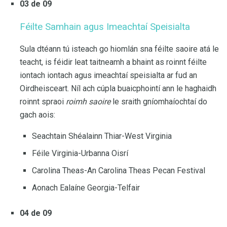
03 de 09
Féilte Samhain agus Imeachtaí Speisialta
Sula dtéann tú isteach go hiomlán sna féilte saoire atá le
teacht, is féidir leat taitneamh a bhaint as roinnt féilte
iontach iontach agus imeachtaí speisialta ar fud an
Oirdheisceart. Níl ach cúpla buaicphointí ann le haghaidh
roinnt spraoi
roimh saoire
le sraith gníomhaíochtaí do
gach aois:
Seachtain Shéalainn Thiar-West Virginia
Féile Virginia-Urbanna Oisrí
Carolina Theas-An Carolina Theas Pecan Festival
Aonach Ealaíne Georgia-Telfair
04 de 09