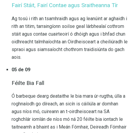
Fairí Stáit, Fairí Contae agus Sraitheanna Tír
Ag tosú i rith an tsamhraidh agus ag leanúint ar aghaidh i
rith an titim, tarraingíonn soilse geal lárbhealaí cothrom
stáit agus contae cuairteoirí ó dhóigh agus i bhfad chun
oidhreacht talmhaíochta an Oirdheisceart a cheiliúradh le
spraoi agus siamsaíocht chothrom traidisiúnta do gach
aois.
05 de 09
Féilte Bia Fall
Ó barbeque dearg deataithe le bia mara úr-rugtha, úlla a
roghnaíodh go díreach, an sicín is cáiliúla ar domhan
agus níos mó, cuireann an t-oirdheisceart na SA
roghchlár iomlán de níos mó ná 20 féilte bia iontach le
taitneamh a bhaint as i Meán Fómhair, Deireadh Fómhair