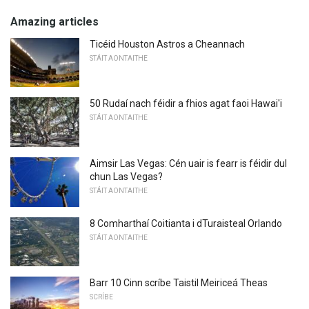
Amazing articles
Ticéid Houston Astros a Cheannach
STÁIT AONTAITHE
50 Rudaí nach féidir a fhios agat faoi Hawai'i
STÁIT AONTAITHE
Aimsir Las Vegas: Cén uair is fearr is féidir dul
chun Las Vegas?
STÁIT AONTAITHE
8 Comharthaí Coitianta i dTuraisteal Orlando
STÁIT AONTAITHE
Barr 10 Cinn scríbe Taistil Meiriceá Theas
SCRÍBE