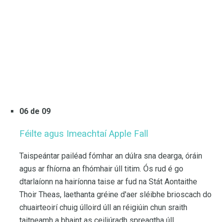
06 de 09
Féilte agus Imeachtaí Apple Fall
Taispeántar pailéad fómhar an dúlra sna dearga, óráin
agus ar fhíorna an fhómhair úll titim. Ós rud é go
dtarlaíonn na hairíonna taise ar fud na Stát Aontaithe
Thoir Theas, laethanta gréine d'aer sléibhe brioscach do
chuairteoirí chuig úlloird úll an réigiúin chun sraith
taitneamh a bhaint as ceiliúradh spreagtha úll.