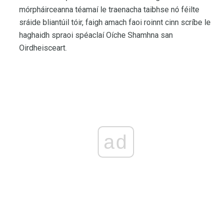
mórpháirceanna téamaí le traenacha taibhse nó féilte
sráide bliantúil tóir, faigh amach faoi roinnt cinn scríbe le
haghaidh spraoi spéaclaí Oíche Shamhna san
Oirdheisceart.
ad