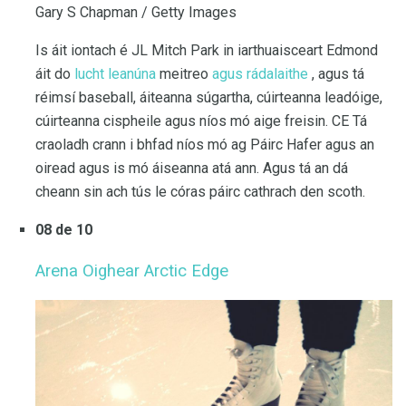
Gary S Chapman / Getty Images
Is áit iontach é JL Mitch Park in iarthuaisceart Edmond
áit do
lucht leanúna
meitreo
agus rádalaithe
, agus tá
réimsí baseball, áiteanna súgartha, cúirteanna leadóige,
cúirteanna cispheile agus níos mó aige freisin. CE Tá
craoladh crann i bhfad níos mó ag Páirc Hafer agus an
oiread agus is mó áiseanna atá ann. Agus tá an dá
cheann sin ach tús le córas páirc cathrach den scoth.
08 de 10
Arena Oighear Arctic Edge