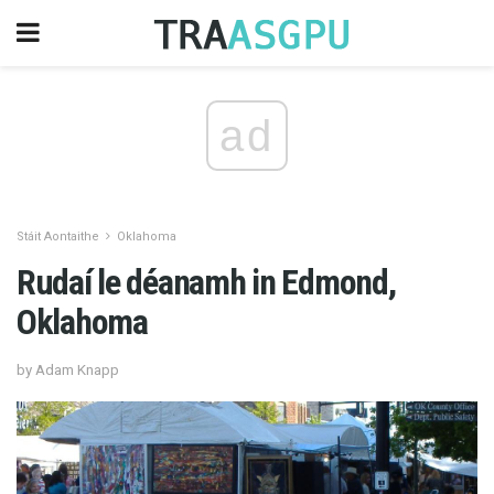
ad
Stáit Aontaithe
Oklahoma
Rudaí le déanamh in Edmond,
Oklahoma
by Adam Knapp