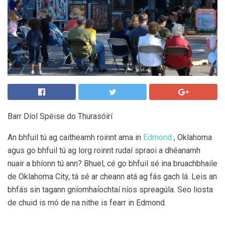
Barr Díol Spéise do Thurasóirí
An bhfuil tú ag caitheamh roinnt ama in
Edmond
, Oklahoma
agus go bhfuil tú ag lorg roinnt rudaí spraoi a dhéanamh
nuair a bhíonn tú ann? Bhuel, cé go bhfuil sé ina bruachbhaile
de Oklahoma City, tá sé ar cheann atá ag fás gach lá. Leis an
bhfás sin tagann gníomhaíochtaí níos spreagúla. Seo liosta
de chuid is mó de na nithe is fearr in Edmond.