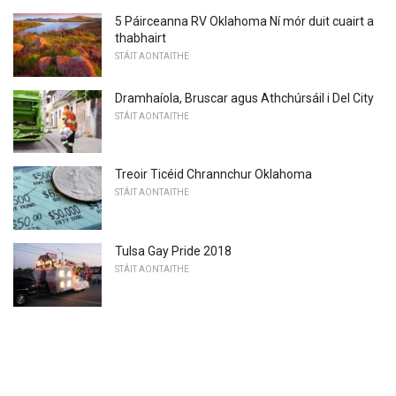
5 Páirceanna RV Oklahoma Ní mór duit cuairt a
thabhairt
STÁIT AONTAITHE
Dramhaíola, Bruscar agus Athchúrsáil i Del City
STÁIT AONTAITHE
Treoir Ticéid Chrannchur Oklahoma
STÁIT AONTAITHE
Tulsa Gay Pride 2018
STÁIT AONTAITHE