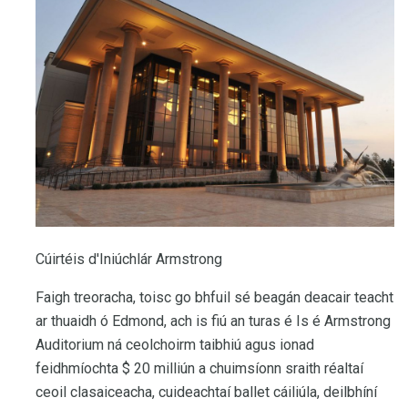
Cúirtéis d'Iniúchlár Armstrong
Faigh treoracha, toisc go bhfuil sé beagán deacair teacht
ar thuaidh ó Edmond, ach is fiú an turas é Is é Armstrong
Auditorium ná ceolchoirm taibhiú agus ionad
feidhmíochta $ 20 milliún a chuimsíonn sraith réaltaí
ceoil clasaiceacha, cuideachtaí ballet cáiliúla, deilbhíní