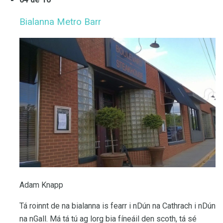
Bialanna Metro Barr
Adam Knapp
Tá roinnt de na bialanna is fearr i nDún na Cathrach i nDún
na nGall. Má tá tú ag lorg bia fíneáil den scoth, tá sé