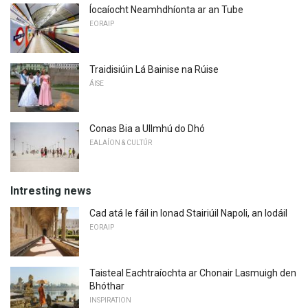
Íocaíocht Neamhdhíonta ar an Tube
EORAIP
Traidisiúin Lá Bainise na Rúise
ÁISE
Conas Bia a Ullmhú do Dhó
EALAÍON & CULTÚR
Intresting news
Cad atá le fáil in Ionad Stairiúil Napoli, an Iodáil
EORAIP
Taisteal Eachtraíochta ar Chonair Lasmuigh den
Bhóthar
INSPIRATION