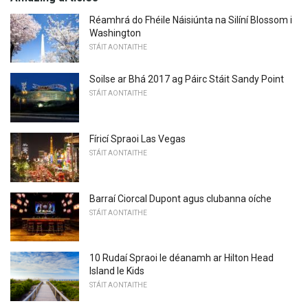
Réamhrá do Fhéile Náisiúnta na Silíní Blossom i
Washington
STÁIT AONTAITHE
Soilse ar Bhá 2017 ag Páirc Stáit Sandy Point
STÁIT AONTAITHE
Fíricí Spraoi Las Vegas
STÁIT AONTAITHE
Barraí Ciorcal Dupont agus clubanna oíche
STÁIT AONTAITHE
10 Rudaí Spraoi le déanamh ar Hilton Head
Island le Kids
STÁIT AONTAITHE