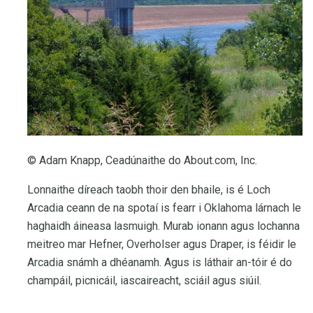
© Adam Knapp, Ceadúnaithe do About.com, Inc.
Lonnaithe díreach taobh thoir den bhaile, is é Loch
Arcadia ceann de na spotaí is fearr i Oklahoma lárnach le
haghaidh áineasa lasmuigh. Murab ionann agus lochanna
meitreo mar Hefner, Overholser agus Draper, is féidir le
Arcadia snámh a dhéanamh. Agus is láthair an-tóir é do
champáil, picnicáil, iascaireacht, sciáil agus siúil.