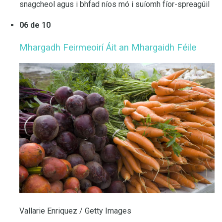
snagcheol agus i bhfad níos mó i suíomh fíor-spreagúil
06 de 10
Mhargadh Feirmeoirí Áit an Mhargaidh Féile
Vallarie Enriquez / Getty Images