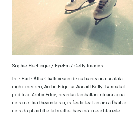
Sophie Hechinger / EyeEm / Getty Images
Is é Baile Átha Cliath ceann de na háiseanna scátála
oighir meitreo, Arctic Edge, ar Ascaill Kelly. Tá scátáil
poiblí ag Arctic Edge, seastán lamháltas, stuara agus
níos mó. Ina theannta sin, is féidir leat an áis a fháil ar
cíos do pháirtithe lá breithe, haca nó imeachtaí eile.