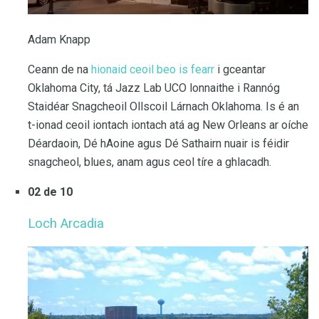
Adam Knapp
Ceann de na
hionaid ceoil beo is fearr
i gceantar
Oklahoma City, tá Jazz Lab UCO lonnaithe i Rannóg
Staidéar Snagcheoil Ollscoil Lárnach Oklahoma. Is é an
t-ionad ceoil iontach iontach atá ag New Orleans ar oíche
Déardaoin, Dé hAoine agus Dé Sathairn nuair is féidir
snagcheol, blues, anam agus ceol tíre a ghlacadh.
02 de 10
Loch Arcadia