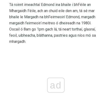
Tá roinnt imeachtaí Edmond ina bhaile i bhFéile an
Mhargaidh Féile, ach an chuid eile den am, tá sé mar
bhaile le Margadh na bhFeirmeoirí Edmond, margadh
margaidh feirmeoirí meitreo ó dheireadh na 1980í.
Oscail ó 8am go 1pm gach lá, tá neart torthaí, glasraí,
feoil, uibheacha, bláthanna, pastries agus níos mó sa
mhargadh.
ad