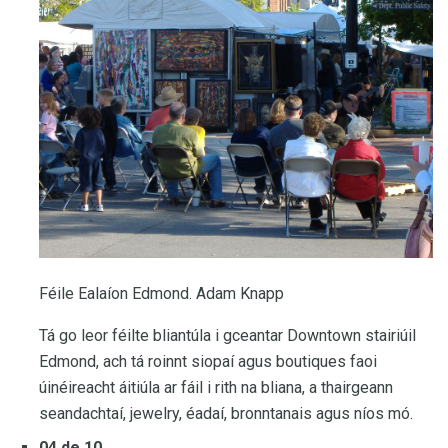
Féile Ealaíon Edmond. Adam Knapp
Tá go leor féilte bliantúla i gceantar Downtown stairiúil
Edmond, ach tá roinnt siopaí agus boutiques faoi
úinéireacht áitiúla ar fáil i rith na bliana, a thairgeann
seandachtaí, jewelry, éadaí, bronntanais agus níos mó.
04 de 10