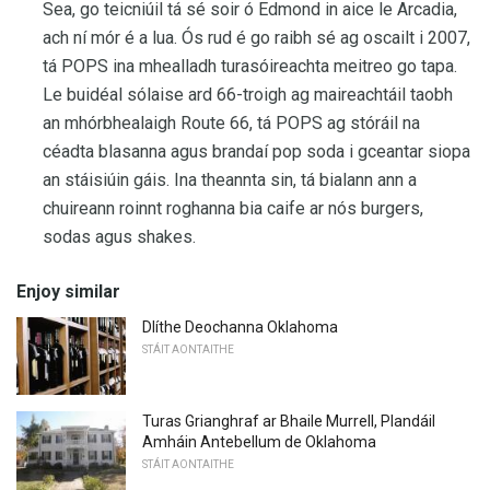
Sea, go teicniúil tá sé soir ó Edmond in aice le Arcadia,
ach ní mór é a lua. Ós rud é go raibh sé ag oscailt i 2007,
tá POPS ina mhealladh turasóireachta meitreo go tapa.
Le buidéal sólaise ard 66-troigh ag maireachtáil taobh
an mhórbhealaigh Route 66, tá POPS ag stóráil na
céadta blasanna agus brandaí pop soda i gceantar siopa
an stáisiúin gáis. Ina theannta sin, tá bialann ann a
chuireann roinnt roghanna bia caife ar nós burgers,
sodas agus shakes.
Enjoy similar
Dlíthe Deochanna Oklahoma
STÁIT AONTAITHE
Turas Grianghraf ar Bhaile Murrell, Plandáil
Amháin Antebellum de Oklahoma
STÁIT AONTAITHE