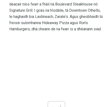
deacair níos fearr a fháil ná Boulevard Steakhouse nó
Signature Grill. I gcás na hIodáile, tá Downtown Othello,
le haghaidh bia Laidineach, Zarate's. Agus gheobhaidh tú
freisin suíomhanna Hideaway Pizza agus Ron's
Hamburgers, dhá cheann de na fearr is a dhéanann siad.