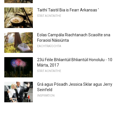
Taithí Taistil Bia is Fearr Arkansas '
STÁIT AONTAITHE
Eolas Campála Riachtanach Scaoilte sna
Foraoisí Náisiúnta
EACHTRAÍOCHTA
23ú Féile Bhliantúil Bhliantúil Honolulu - 10
Márta, 2017
STÁIT AONTAITHE
Grá agus Pósadh Jessica Sklar agus Jerry
Seinfeld
INSPIRATION