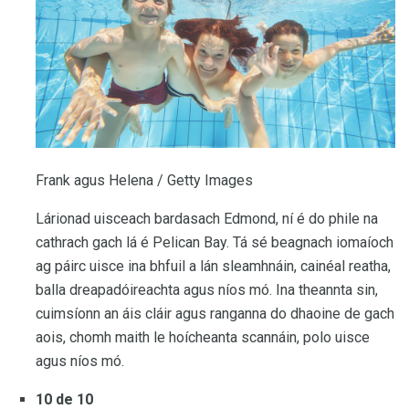
Frank agus Helena / Getty Images
Lárionad uisceach bardasach Edmond, ní é do phile na
cathrach gach lá é Pelican Bay. Tá sé beagnach iomaíoch
ag páirc uisce ina bhfuil a lán sleamhnáin, cainéal reatha,
balla dreapadóireachta agus níos mó. Ina theannta sin,
cuimsíonn an áis cláir agus ranganna do dhaoine de gach
aois, chomh maith le hoícheanta scannáin, polo uisce
agus níos mó.
10 de 10